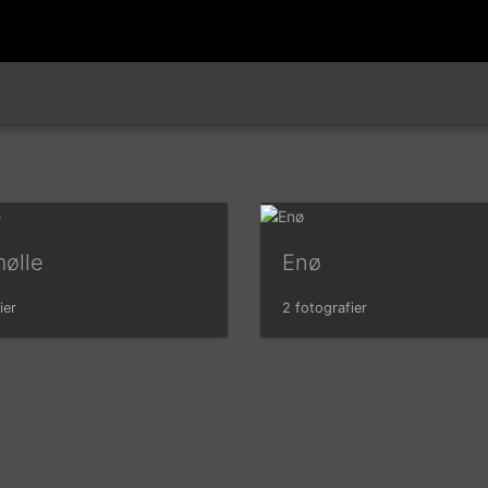
ølle
Enø
ier
2 fotografier