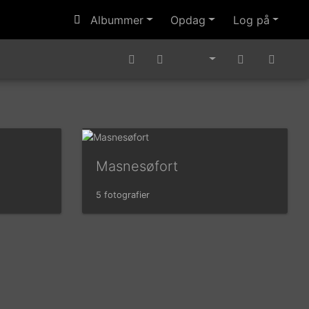
Albummer
Opdag
Log på
Masnesøfort
5 fotografier