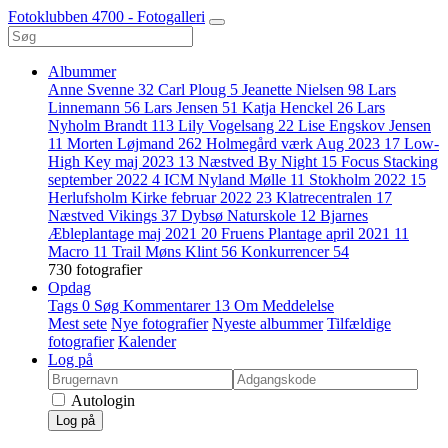
Fotoklubben 4700 - Fotogalleri
Albummer
Anne Svenne
32
Carl Ploug
5
Jeanette Nielsen
98
Lars
Linnemann
56
Lars Jensen
51
Katja Henckel
26
Lars
Nyholm Brandt
113
Lily Vogelsang
22
Lise Engskov Jensen
11
Morten Løjmand
262
Holmegård værk Aug 2023
17
Low-
High Key maj 2023
13
Næstved By Night
15
Focus Stacking
september 2022
4
ICM Nyland Mølle
11
Stokholm 2022
15
Herlufsholm Kirke februar 2022
23
Klatrecentralen
17
Næstved Vikings
37
Dybsø Naturskole
12
Bjarnes
Æbleplantage maj 2021
20
Fruens Plantage april 2021
11
Macro
11
Trail Møns Klint
56
Konkurrencer
54
730 fotografier
Opdag
Tags
0
Søg
Kommentarer
13
Om
Meddelelse
Mest sete
Nye fotografier
Nyeste albummer
Tilfældige
fotografier
Kalender
Log på
Autologin
Log på