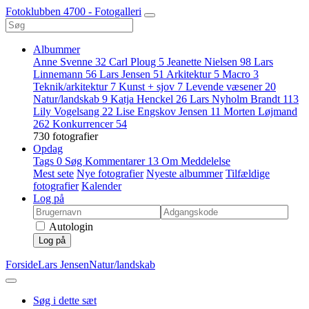
Fotoklubben 4700 - Fotogalleri
Albummer
Anne Svenne
32
Carl Ploug
5
Jeanette Nielsen
98
Lars
Linnemann
56
Lars Jensen
51
Arkitektur
5
Macro
3
Teknik/arkitektur
7
Kunst + sjov
7
Levende væsener
20
Natur/landskab
9
Katja Henckel
26
Lars Nyholm Brandt
113
Lily Vogelsang
22
Lise Engskov Jensen
11
Morten Løjmand
262
Konkurrencer
54
730 fotografier
Opdag
Tags
0
Søg
Kommentarer
13
Om
Meddelelse
Mest sete
Nye fotografier
Nyeste albummer
Tilfældige
fotografier
Kalender
Log på
Autologin
Log på
Forside
Lars Jensen
Natur/landskab
Søg i dette sæt